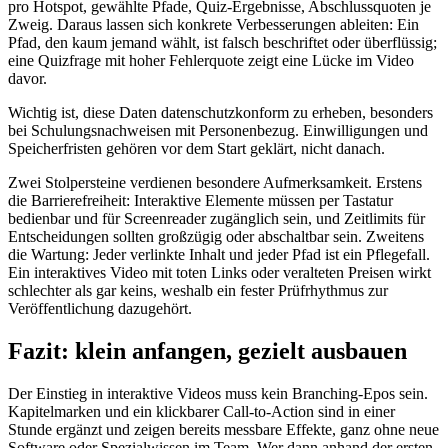
pro Hotspot, gewählte Pfade, Quiz-Ergebnisse, Abschlussquoten je
Zweig. Daraus lassen sich konkrete Verbesserungen ableiten: Ein
Pfad, den kaum jemand wählt, ist falsch beschriftet oder überflüssig;
eine Quizfrage mit hoher Fehlerquote zeigt eine Lücke im Video
davor.
Wichtig ist, diese Daten datenschutzkonform zu erheben, besonders
bei Schulungsnachweisen mit Personenbezug. Einwilligungen und
Speicherfristen gehören vor dem Start geklärt, nicht danach.
Zwei Stolpersteine verdienen besondere Aufmerksamkeit. Erstens
die Barrierefreiheit: Interaktive Elemente müssen per Tastatur
bedienbar und für Screenreader zugänglich sein, und Zeitlimits für
Entscheidungen sollten großzügig oder abschaltbar sein. Zweitens
die Wartung: Jeder verlinkte Inhalt und jeder Pfad ist ein Pflegefall.
Ein interaktives Video mit toten Links oder veralteten Preisen wirkt
schlechter als gar keins, weshalb ein fester Prüfrhythmus zur
Veröffentlichung dazugehört.
Fazit: klein anfangen, gezielt ausbauen
Der Einstieg in interaktive Videos muss kein Branching-Epos sein.
Kapitelmarken und ein klickbarer Call-to-Action sind in einer
Stunde ergänzt und zeigen bereits messbare Effekte, ganz ohne neue
Software oder Spezialwissen im Team. Wer dann anhand der ersten