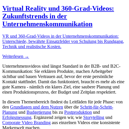
Virtual Reality und 360-Grad-Videos:
Zukunftstrends in der
Unternehmenskommunikation
VR und 360-Grad-Videos in der Unternehmenskommunikation:
Unterschiede, bewährte Einsatzfelder von Schulung bis Rundgang,
Technik und realistische Kosten.
Weiterlesen →
Unternehmensvideos sind längst Standard in der B2B- und B2C-
Kommunikation: Sie erklären Produkte, machen Arbeitgeber
sichtbar und bauen Vertrauen auf, bevor der erste persönliche
Kontakt stattfindet. Damit das funktioniert, braucht es mehr als eine
gute Kamera - nämlich ein klares Ziel, eine saubere Planung und
einen Produktionsprozess, der Budget und Zeitplan respektiert.
In diesem Themenbereich findest du Leitfäden für jede Phase: von
den
Grundlagen und dem Nutzen
über die
Schritt-für-Schritt-
Planung
und
Budgetierung
bis zu
Postproduktion
und
Erfolgsmessung
. Ergänzend zeigen wir, wie
Storytelling
und
Corporate Video Branding
aus einzelnen Videos eine konsistente
Markenwelt machen.